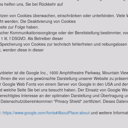
es helfen uns, Sie bei Rückkehr auf
en von Cookies überwachen, einschränken oder unterbinden. Viele We
ht werden. Die Deaktivierung von Cookies
site zur Folge haben.
scher Kommunikationsvorgänge oder der Bereitstellung bestimmter, vo
1 lit. f DSGVO. Als Betreiber dieser
 Speicherung von Cookies zur technisch fehlerfreien und reibungslosen 
t, werden diese in dieser
bieter ist die Google Inc., 1600 Amphitheatre Parkway, Mountain Vie
 Ihnen die von uns gewünschte Darstellung unserer Website zu präsent
 der Google Web Fonts von einem Server von Google in den USA und de
 welche Seite Sie bei uns besucht haben. Der Einsatz von Google Web Fo
erechtigtes Interesse an der optimalen Darstellung und Übertragung un
Datenschutzübereinkommen "Privacy Shield" zertifiziert. Dieses Daten
r:
https://www.google.com/fonts#AboutPlace:about
und weitere Informa