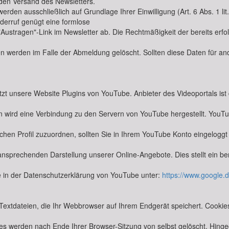
 den Versand des Newsletters.
en ausschließlich auf Grundlage Ihrer Einwilligung (Art. 6 Abs. 1 lit.
Widerruf genügt eine formlose
 "Austragen"-Link im Newsletter ab. Die Rechtmäßigkeit der bereits er
werden im Falle der Abmeldung gelöscht. Sollten diese Daten für and
utzt unsere Website Plugins von YouTube. Anbieter des Videoportals is
in wird eine Verbindung zu den Servern von YouTube hergestellt. YouTu
ichen Profil zuzuordnen, sollten Sie in Ihrem YouTube Konto eingelogg
sprechenden Darstellung unserer Online-Angebote. Dies stellt ein berec
e in der Datenschutzerklärung von YouTube unter:
https://www.google.de
extdateien, die Ihr Webbrowser auf Ihrem Endgerät speichert. Cookies
ies werden nach Ende Ihrer Browser-Sitzung von selbst gelöscht. Hing